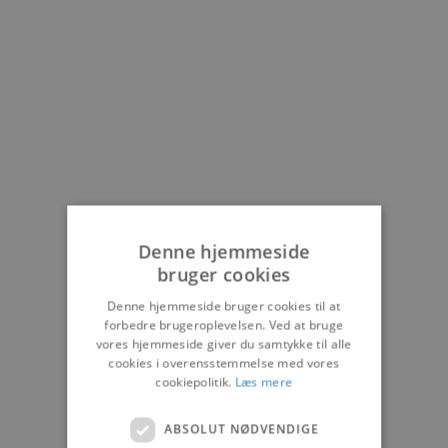
Denne hjemmeside
bruger cookies
Denne hjemmeside bruger cookies til at
Anemonehuset
forbedre brugeroplevelsen. Ved at bruge
Velkommen til
vores hjemmeside giver du samtykke til alle
cookies i overensstemmelse med vores
Anemonehuset – Moderne
cookiepolitik.
Læs mere
boligdrømme i hjerte af
ABSOLUT NØDVENDIGE